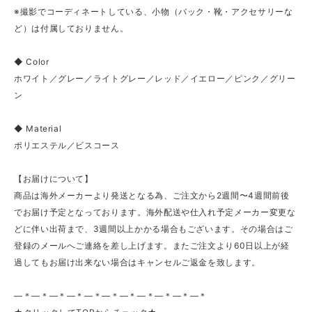
※撮影でコーディネートしている、小物（バック・靴・アクセサリーな
ど）は付属しておりません。
◆ Color
ホワイト／グレー／ライトグレー／レッド／イエロー／ピンク／グリー
ン
◆ Material
ポリエステル／ビスコース
【お届けについて】
商品は海外メーカーより発送となる為、ご注文から2週間〜4週間前後
でお届け予定となっております。海外配送や仕入れ予定メーカー変更な
どに伴い出荷まで、3週間以上かかる場合もございます。その場合はご
登録のメールへご連絡を差し上げます。またご注文より60日以上が経
過してもお届け出来ない場合はキャンセルご返金を致します。
—＊—＊—＊—＊—＊—＊—＊—＊—＊—＊—＊