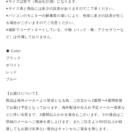
※サイズは実寸（商品を計測）になります。
※サイズ表と商品には多少の誤差がありますのでご了承ください。
※パソコンのモニターの解像度の違いにより、色味に多少の誤差が生じ
る場合がございますのでご注意ください。
※撮影でコーディネートしている、小物（バック・靴・アクセサリーな
ど）は付属しておりません。
◆ Color
ブラック
ホワイト
レッド
ブルー
【お届けについて】
商品は海外メーカーより発送となる為、ご注文から2週間〜4週間前後
でお届け予定となっております。海外配送や仕入れ予定メーカー変更な
どに伴い出荷まで、3週間以上かかる場合もございます。その場合はご
登録のメールへご連絡を差し上げます。またご注文より60日以上が経
過してもお届け出来ない場合はキャンセルご返金を致します。