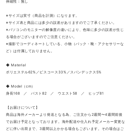
伸縮性：無し
※サイズは実寸（商品を計測）になります。
※サイズ表と商品には多少の誤差がありますのでご了承ください。
※パソコンのモニターの解像度の違いにより、色味に多少の誤差が生じ
る場合がございますのでご注意ください。
※撮影でコーディネートしている、小物（バック・靴・アクセサリーな
ど）は付属しておりません。
◆ Material
ポリエステル62%／ビスコース33%／スパンデックス5%
◆ Model（cm）
身長168 ／ バスト82 ／ ウエスト58 ／ ヒップ81
【お届けについて】
商品は海外メーカーより発送となる為、ご注文から2週間〜4週間前後
でお届け予定となっております。海外配送や仕入れ予定メーカー変更な
どに伴い出荷まで、3週間以上かかる場合もございます。その場合はご