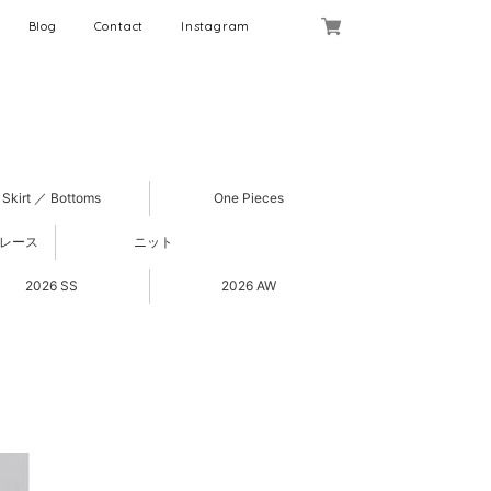
Blog
Contact
Instagram
Skirt ／ Bottoms
One Pieces
 レース
ニット
2026 SS
2026 AW