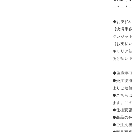
—＊—＊
◆お支払
【決済手
クレジッ
【お支払い
キャリア決済（
あと払い 
◆注意事
●受注後
よりご連
●こちら
ます。こ
●仕様変
●商品の
●ご注文