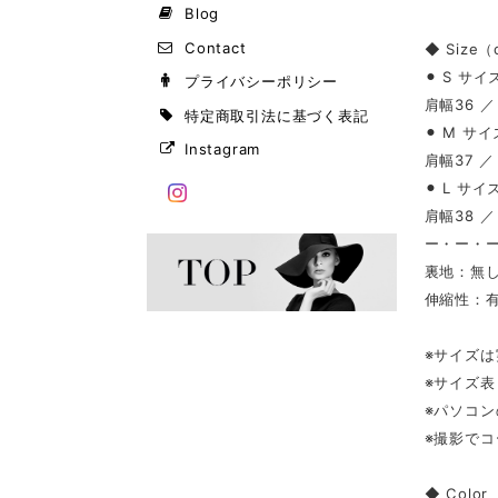
Blog
Contact
◆ Size
⚫︎ S サイ
プライバシーポリシー
肩幅36 ／
特定商取引法に基づく表記
⚫︎ M サイ
Instagram
肩幅37 ／
⚫︎ L サイ
肩幅38 ／
ー・ー・
裏地：無
伸縮性：
※サイズ
※サイズ
※パソコ
※撮影で
◆ Color