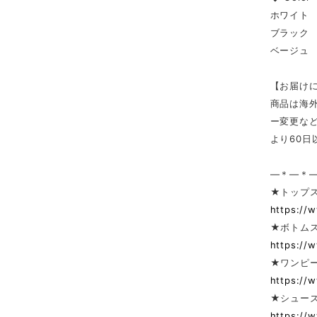
ホワイト
ブラック
ベージュ
【お届け
商品は海
ー変更な
より60
—＊—＊
★トップ
https://
★ボトム
https://
★ワンピー
https://
★シューズ
https://