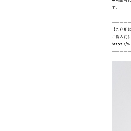
●商品写
す。
————
【ご利用
ご購入前
https://
————