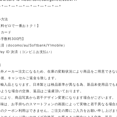
—＊—＊—＊—＊—＊—＊—＊—＊—＊
い方法
数料ゼロで一番おトク！】
トカード
手数料300円】
docomo/au/Softbank/Y!mobile）
Pay ID 決済（コンビニお支払い）
項
海外メーカー注文になるため、在庫の変動状況により商品をご用意できな
絡後、キャンセルご返金を致します。
は輸入品となります。日本製とは検品基準が異なる為、新品未使用品でも
のような場合の交換、返品はご遠慮頂いております。
更により、商品写真から若干デザイン変更になります場合がございます。
色味は、お手持ちのスマートフォンの画面によって実物と若干異なる場合
後のクーポン利用はできません。ご注文の際にご入力をお願い申し上げま