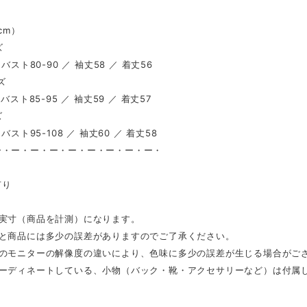
（cm）
ズ
 バスト80-90 ／ 袖丈58 ／ 着丈56
ズ
 バスト85-95 ／ 袖丈59 ／ 着丈57
ズ
 バスト95-108 ／ 袖丈60 ／ 着丈58
ー・ー・ー・ー・ー・ー・ー・ー・ー・
し
有り
は実寸（商品を計測）になります。
表と商品には多少の誤差がありますのでご了承ください。
ンのモニターの解像度の違いにより、色味に多少の誤差が生じる場合がご
コーディネートしている、小物（バック・靴・アクセサリーなど）は付属