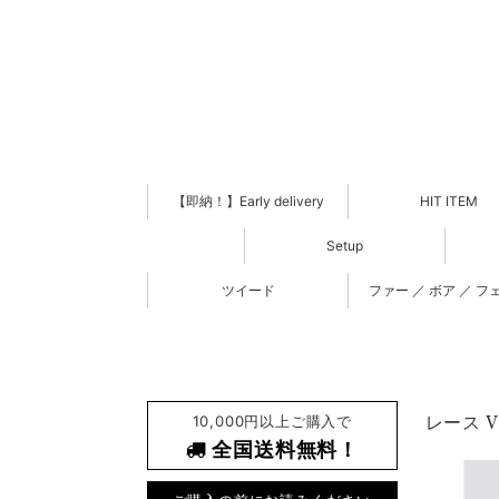
【即納！】Early delivery
HIT ITEM
Setup
ツイード
ファー ／ ボア ／ フ
10,000円以上ご購入で
レース V
全国送料無料！