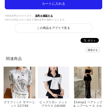
カートに入れる
※別途送料がかかります。
送料を確認する
※¥10,000以上のご注文で国内送料が無料になります。
この商品をアプリで見る
通報する
関連商品
グラフィック サマーニ
ビッグリボン ドット
【Setup】ベアトップ
ット 221768
ブラウス 240965
＆ シアーレース スカ