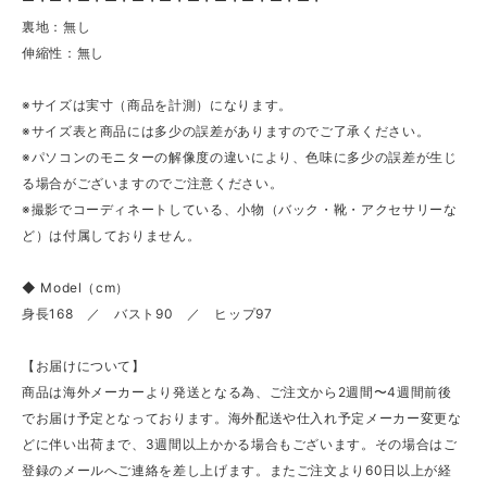
ー・ー・ー・ー・ー・ー・ー・ー・ー・ー・ー・
裏地：無し
伸縮性：無し
※サイズは実寸（商品を計測）になります。
※サイズ表と商品には多少の誤差がありますのでご了承ください。
※パソコンのモニターの解像度の違いにより、色味に多少の誤差が生じ
る場合がございますのでご注意ください。
※撮影でコーディネートしている、小物（バック・靴・アクセサリーな
ど）は付属しておりません。
◆ Model（cm）
身長168 ／ バスト90 ／ ヒップ97
【お届けについて】
商品は海外メーカーより発送となる為、ご注文から2週間〜4週間前後
でお届け予定となっております。海外配送や仕入れ予定メーカー変更な
どに伴い出荷まで、3週間以上かかる場合もございます。その場合はご
登録のメールへご連絡を差し上げます。またご注文より60日以上が経