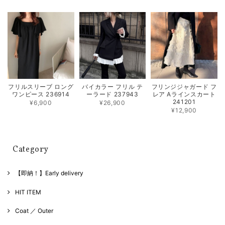
フリルスリーブ ロング
バイカラー フリル テ
フリンジジャガード フ
ワンピース 236914
ーラード 237943
レア Aラインスカート
241201
¥6,900
¥26,900
¥12,900
Category
【即納！】Early delivery
HIT ITEM
Coat ／ Outer