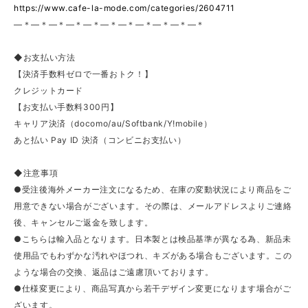
https://www.cafe-la-mode.com/categories/2604711
—＊—＊—＊—＊—＊—＊—＊—＊—＊—＊—＊
◆お支払い方法
【決済手数料ゼロで一番おトク！】
クレジットカード
【お支払い手数料300円】
キャリア決済（docomo/au/Softbank/Y!mobile）
あと払い Pay ID 決済（コンビニお支払い）
◆注意事項
●受注後海外メーカー注文になるため、在庫の変動状況により商品をご
用意できない場合がございます。その際は、メールアドレスよりご連絡
後、キャンセルご返金を致します。
●こちらは輸入品となります。日本製とは検品基準が異なる為、新品未
使用品でもわずかな汚れやほつれ、キズがある場合もございます。この
ような場合の交換、返品はご遠慮頂いております。
●仕様変更により、商品写真から若干デザイン変更になります場合がご
ざいます。