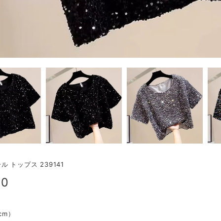
 トップス 239141
00
（cm）