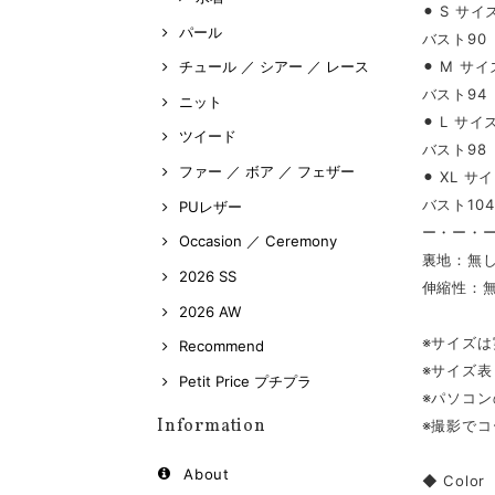
⚫︎ S サイ
パール
バスト90
⚫︎ M サイ
チュール ／ シアー ／ レース
バスト94
ニット
⚫︎ L サイ
ツイード
バスト98
ファー ／ ボア ／ フェザー
⚫︎ XL サ
バスト104
PUレザー
ー・ー・
Occasion ／ Ceremony
裏地：無
2026 SS
伸縮性：
2026 AW
※サイズ
Recommend
※サイズ
Petit Price プチプラ
※パソコ
Information
※撮影で
About
◆ Color