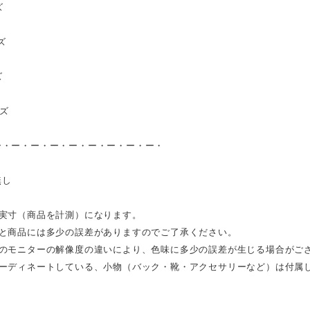
ズ
ズ
ズ
イズ
ー・ー・ー・ー・ー・ー・ー・ー・ー・
し
無し
は実寸（商品を計測）になります。
表と商品には多少の誤差がありますのでご了承ください。
ンのモニターの解像度の違いにより、色味に多少の誤差が生じる場合がご
コーディネートしている、小物（バック・靴・アクセサリーなど）は付属