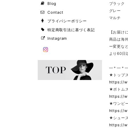
Blog
ブラック
グレー
Contact
マルチ
プライバシーポリシー
特定商取引法に基づく表記
【お届け
Instagram
商品は海
ー変更な
より60
—＊—＊
★トップ
https://
★ボトム
https://
★ワンピー
https://
★シューズ
https://