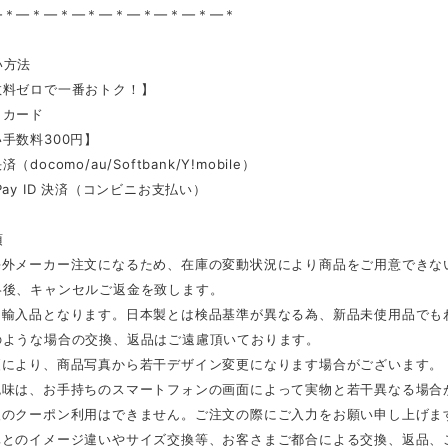
—＊—＊—＊—＊—＊—＊—＊—＊—＊
い方法
数料ゼロで一番おトク！】
トカード
手数料300円】
docomo/au/Softbank/Y!mobile）
Pay ID 決済（コンビニお支払い）
項
海外メーカー注文になるため、在庫の変動状況により商品をご用意できな
絡後、キャンセルご返金を致します。
は輸入品となります。日本製とは検品基準が異なる為、新品未使用品でも
のような場合の交換、返品はご遠慮頂いております。
更により、商品写真から若干デザイン変更になります場合がございます。
色味は、お手持ちのスマートフォンの画面によって実物と若干異なる場合
後のクーポン利用はできません。ご注文の際にご入力をお願い申し上げま
真とのイメージ違いやサイズ交換等、お客さまご都合による交換、返品、