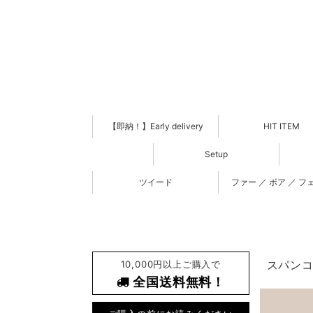
【即納！】Early delivery
HIT ITEM
Setup
ツイード
ファー ／ ボア ／ フ
10,000円以上ご購入で
スパンコー
全国送料無料！