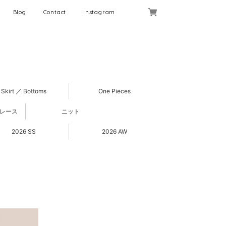
Blog
Contact
Instagram
Skirt ／ Bottoms
One Pieces
 レース
ニット
2026 SS
2026 AW