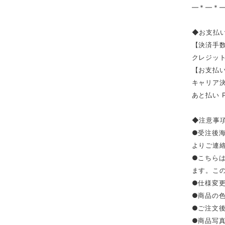
—＊—＊
◆お支払
【決済手
クレジッ
【お支払い
キャリア決済（
あと払い 
◆注意事
●受注後
よりご連
●こちら
ます。こ
●仕様変
●商品の
●ご注文
●商品写