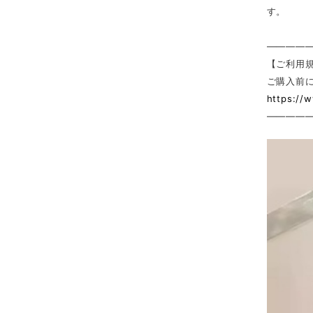
す。
————
【ご利用
ご購入前
https://
————