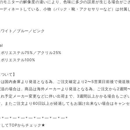
ンのモニターの解像度の違いにより、色味に多少の誤差が生じる場合がご
コーディネートしている、小物（バック・靴・アクセサリーなど）は付属
ホワイト／ブルー／ピンク
al
ポリエステル75%／アクリル25%
ポリエステル100%
について】
合は国内倉庫より発送となる為、ご注文確定より2〜5営業日前後で発送
配送の場合は、商品は海外メーカーより発送となる為、ご注文から2週間
入れ予定メーカー変更などに伴い出荷まで、3週間以上かかる場合もござ
す。またご注文より60日以上が経過してもお届け出来ない場合はキャン
—＊—＊—＊—＊—＊—＊—＊—＊—＊
してTOPからチェック★