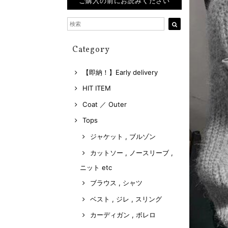
ご購入の前にお読みください
Category
【即納！】Early delivery
HIT ITEM
Coat ／ Outer
Tops
ジャケット , ブルゾン
カットソー , ノースリーブ ,
ニット etc
ブラウス , シャツ
ベスト , ジレ , スリング
カーディガン , ボレロ