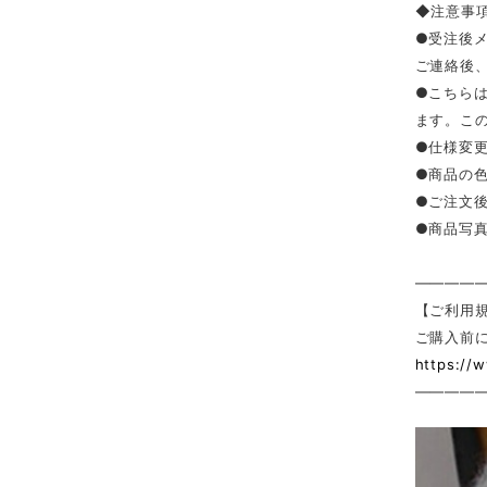
◆注意事
●受注後
ご連絡後
●こちら
ます。こ
●仕様変
●商品の
●ご注文
●商品写
————
【ご利用
ご購入前
https://
————