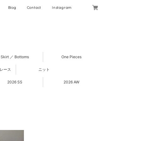
Blog
Contact
Instagram
Skirt ／ Bottoms
One Pieces
 レース
ニット
2026 SS
2026 AW