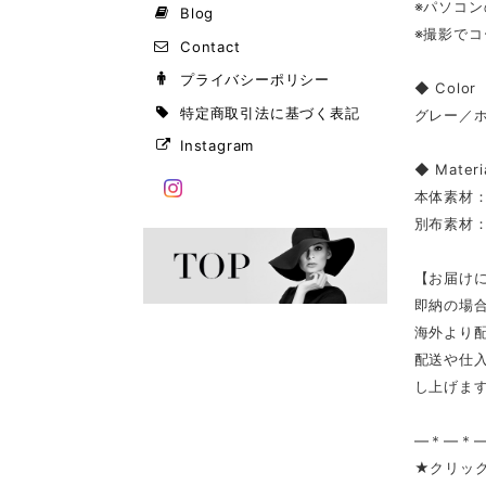
※パソコ
Blog
※撮影で
Contact
プライバシーポリシー
◆ Color
特定商取引法に基づく表記
グレー／
Instagram
◆ Materi
本体素材：
別布素材：
【お届け
即納の場
海外より
配送や仕
し上げま
—＊—＊
★クリック