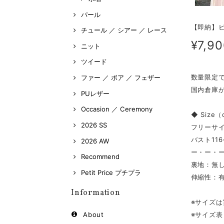
パール
【即納】ビ
チュール ／ シアー ／ レース
¥7,9
ニット
ツイード
数量限定
ファー ／ ボア ／ フェザー
国内倉庫
PUレザー
Occasion ／ Ceremony
◆ Size
2026 SS
フリーサ
バスト116
2026 AW
ー・ー・
Recommend
裏地：無
Petit Price プチプラ
伸縮性：
Information
※サイズ
※サイズ
About