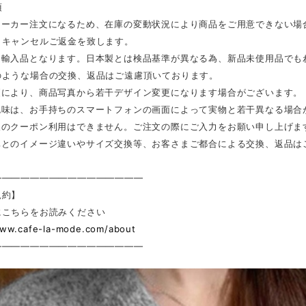
項
メーカー注文になるため、在庫の変動状況により商品をご用意できない場
、キャンセルご返金を致します。
は輸入品となります。日本製とは検品基準が異なる為、新品未使用品でも
のような場合の交換、返品はご遠慮頂いております。
更により、商品写真から若干デザイン変更になります場合がございます。
色味は、お手持ちのスマートフォンの画面によって実物と若干異なる場合
後のクーポン利用はできません。ご注文の際にご入力をお願い申し上げま
真とのイメージ違いやサイズ交換等、お客さまご都合による交換、返品は
————————————————
規約】
にこちらをお読みください
www.cafe-la-mode.com/about
————————————————