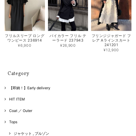
フリルスリーブ ロング
バイカラー フリル テ
フリンジジャガード フ
ワンピース 236914
ーラード 237943
レア Aラインスカート
241201
¥6,900
¥26,900
¥12,900
Category
【即納！】Early delivery
HIT ITEM
Coat ／ Outer
Tops
ジャケット , ブルゾン