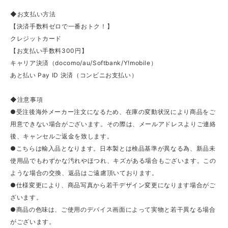
◆お支払い方法
【決済手数料ゼロで一番おトク！】
クレジットカード
【お支払い手数料300円】
キャリア決済（docomo/au/Softbank/Y!mobile）
あと払い Pay ID 決済（コンビニお支払い）
◆注意事項
●受注後海外メーカー注文になるため、在庫の変動状況により商品をご
用意できない場合がございます。その際は、メールアドレスよりご連絡
後、キャンセルご返金を致します。
●こちらは輸入品となります。日本製とは検品基準が異なる為、新品未
使用品でもわずかな汚れやほつれ、キズがある場合もございます。この
ような場合の交換、返品はご遠慮頂いております。
●仕様変更により、商品写真から若干デザイン変更になります場合がご
ざいます。
●商品の色味は、ご使用のデバイス画面によって実物と若干異なる場合
がございます。