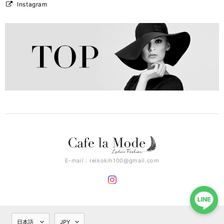
Instagram
E-mail：
reikokih100@gmail.com