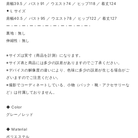
肩幅39.5 ／ バスト91 ／ ウエスト74 ／ ヒップ118 ／ 着丈124
⚫︎ L サイズ
肩幅40.5 ／ バスト95 ／ ウエスト78 ／ ヒップ122 ／ 着丈127
ー・ー・ー・ー・ー・ー・ー・ー・ー・ー・ー・
裏地：無し
伸縮性：無し
※サイズは実寸（商品を計測）になります。
※サイズ表と商品には多少の誤差がありますのでご了承ください。
※デバイスの解像度の違いにより、色味に多少の誤差が生じる場合がご
ざいますのでご注意ください。
※撮影でコーディネートしている、小物（バック・靴・アクセサリーな
ど）は付属しておりません。
◆ Color
グレー／レッド
◆ Material
ポリエステル