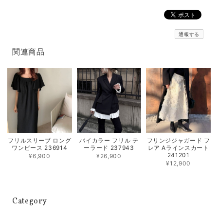
通報する
関連商品
フリルスリーブ ロング
バイカラー フリル テ
フリンジジャガード フ
ワンピース 236914
ーラード 237943
レア Aラインスカート
241201
¥6,900
¥26,900
¥12,900
Category