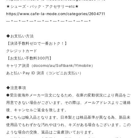
★シューズ・バック・アクセサリーetc★
https://www.cafe-la-mode.com/categories/2604711
—＊—＊—＊—＊—＊—＊—＊—＊—＊—＊—＊
◆お支払い方法
【決済手数料ゼロで一番おトク！】
クレジットカード
【お支払い手数料300円】
キャリア決済（docomo/au/Softbank/Y!mobile）
あと払い Pay ID 決済（コンビニお支払い）
◆注意事項
●受注後海外メーカー注文になるため、在庫の変動状況により商品をご
用意できない場合がございます。その際は、メールアドレスよりご連絡
後、キャンセルご返金を致します。
●こちらは輸入品となります。日本製とは検品基準が異なる為、新品未
使用品でもわずかな汚れやほつれ、キズがある場合もございます。この
ような場合の交換、返品はご遠慮頂いております。