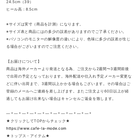
24.5cm（39）
ヒール高：8.5cm
※サイズは実寸（商品を計測）になります。
※サイズ表と商品にはの多少の誤差がありますのでご了承ください。
※パソコンのモニターの解像度の違いにより、色味に多少の誤差が生じ
る場合がございますのでご注意ください。
【お届けについて】
商品は海外メーカーより発送となる為、ご注文から2週間〜3週間前後
で出荷の予定となっております。海外配送や仕入れ予定メーカー変更な
どに伴い出荷まで、3週間以上かかる場合もございます。その場合はご
登録のメールへご連絡を差し上げます。またご注文より60日以上が経
過してもお届け出来ない場合はキャンセルご返金を致します。
—＊—＊—＊—＊—＊—＊—＊—＊—＊—＊—＊
★クリックしてTOPからチェック★
https://www.cafe-la-mode.com
★トップス・アイテム★