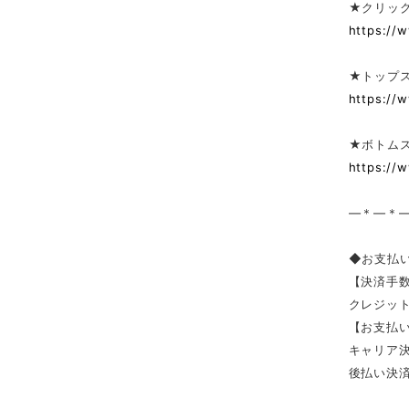
★クリック
https://
★トップ
https://
★ボトム
https://
—＊—＊
◆お支払
【決済手
クレジッ
【お支払い
キャリア決済（
後払い決