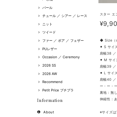
パール
スター エ
チュール ／ シアー ／ レース
¥9,9
ニット
ツイード
◆ Size
ファー ／ ボア ／ フェザー
⚫︎ S サイ
PUレザー
肩幅38 ／
Occasion ／ Ceremony
⚫︎ M サイ
2026 SS
肩幅39 ／
⚫︎ L サイ
2026 AW
肩幅40 ／
Recommend
ー・ー・
Petit Price プチプラ
裏地：無
伸縮性：
Information
※サイズ
About