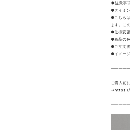
◆注意事
●タイミ
●こちら
ます。こ
●仕様変
●商品の
●ご注文
●イメー
————
ご購入前
→
https:
————