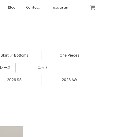
Blog
Contact
Instagram
Skirt ／ Bottoms
One Pieces
 レース
ニット
2026 SS
2026 AW