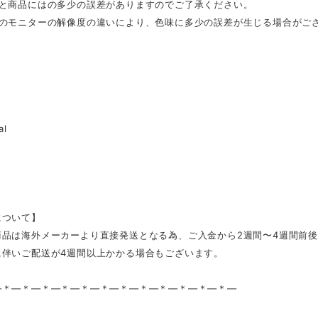
表と商品にはの多少の誤差がありますのでご了承ください。
ンのモニターの解像度の違いにより、色味に多少の誤差が生じる場合がご
al
について】
商品は海外メーカーより直接発送となる為、ご入金から2週間〜4週間前
に伴いご配送が4週間以上かかる場合もございます。
—＊—＊—＊—＊—＊—＊—＊—＊—＊—＊—＊—＊—