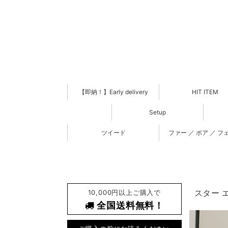
【即納！】Early delivery
HIT ITEM
Setup
ツイード
ファー ／ ボア ／ フ
10,000円以上ご購入で
スター エ
全国送料無料！