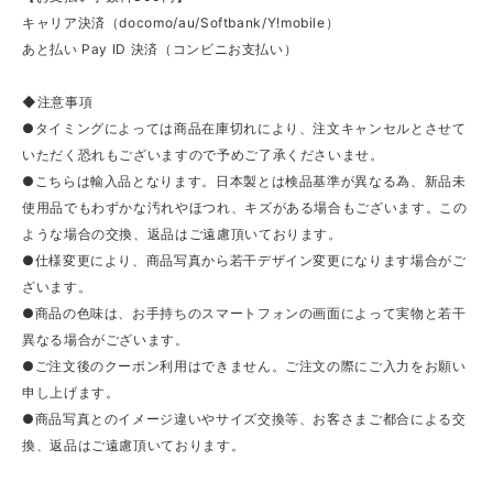
キャリア決済（docomo/au/Softbank/Y!mobile）
あと払い Pay ID 決済（コンビニお支払い）
◆注意事項
●タイミングによっては商品在庫切れにより、注文キャンセルとさせて
いただく恐れもございますので予めご了承くださいませ。
●こちらは輸入品となります。日本製とは検品基準が異なる為、新品未
使用品でもわずかな汚れやほつれ、キズがある場合もございます。この
ような場合の交換、返品はご遠慮頂いております。
●仕様変更により、商品写真から若干デザイン変更になります場合がご
ざいます。
●商品の色味は、お手持ちのスマートフォンの画面によって実物と若干
異なる場合がございます。
●ご注文後のクーポン利用はできません。ご注文の際にご入力をお願い
申し上げます。
●商品写真とのイメージ違いやサイズ交換等、お客さまご都合による交
換、返品はご遠慮頂いております。