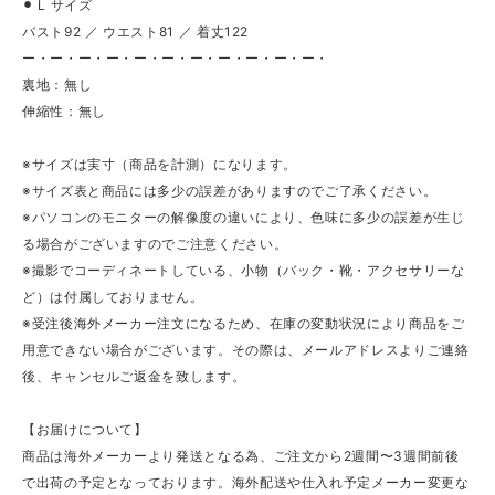
⚫︎ L サイズ
バスト92 ／ ウエスト81 ／ 着丈122
ー・ー・ー・ー・ー・ー・ー・ー・ー・ー・ー・
裏地：無し
伸縮性：無し
※サイズは実寸（商品を計測）になります。
※サイズ表と商品には多少の誤差がありますのでご了承ください。
※パソコンのモニターの解像度の違いにより、色味に多少の誤差が生じ
る場合がございますのでご注意ください。
※撮影でコーディネートしている、小物（バック・靴・アクセサリーな
ど）は付属しておりません。
※受注後海外メーカー注文になるため、在庫の変動状況により商品をご
用意できない場合がございます。その際は、メールアドレスよりご連絡
後、キャンセルご返金を致します。
【お届けについて】
商品は海外メーカーより発送となる為、ご注文から2週間〜3週間前後
で出荷の予定となっております。海外配送や仕入れ予定メーカー変更な