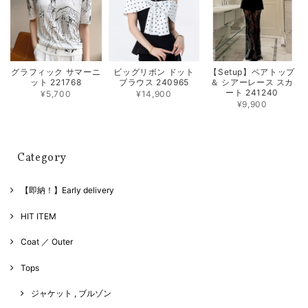
グラフィック サマーニ
ビッグリボン ドット
【Setup】ベアトップ
ット 221768
ブラウス 240965
＆ シアーレース スカ
ート 241240
¥5,700
¥14,900
¥9,900
Category
【即納！】Early delivery
HIT ITEM
Coat ／ Outer
Tops
ジャケット , ブルゾン