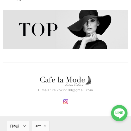
E-mail：
reikokih100@gmail.com