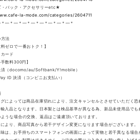
・バック・アクセサリーetc★
www.cafe-la-mode.com/categories/2604711
—＊—＊—＊—＊—＊—＊—＊—＊—＊
い方法
数料ゼロで一番おトク！】
トカード
手数料300円】
docomo/au/Softbank/Y!mobile）
Pay ID 決済（コンビニお支払い）
項
ングによっては商品在庫切れにより、注文キャンセルとさせていただく恐
は輸入品となります。日本製とは検品基準が異なる為、新品未使用品でも
のような場合の交換、返品はご遠慮頂いております。
更により、商品写真から若干デザイン変更になります場合がございます。
色味は、お手持ちのスマートフォンの画面によって実物と若干異なる場合