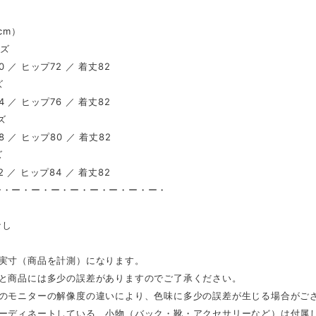
（cm）
イズ
 ／ ヒップ72 ／ 着丈82
ズ
 ／ ヒップ76 ／ 着丈82
ズ
 ／ ヒップ80 ／ 着丈82
ズ
 ／ ヒップ84 ／ 着丈82
ー・ー・ー・ー・ー・ー・ー・ー・ー・
し
なし
は実寸（商品を計測）になります。
表と商品には多少の誤差がありますのでご了承ください。
ンのモニターの解像度の違いにより、色味に多少の誤差が生じる場合がご
コーディネートしている、小物（バック・靴・アクセサリーなど）は付属