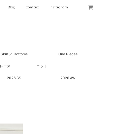
Blog
Contact
Instagram
Skirt ／ Bottoms
One Pieces
 レース
ニット
2026 SS
2026 AW