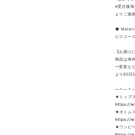
※受注後
よりご連
◆ Materi
ビスコー
【お届け
商品は海
ー変更な
より60
—＊—＊
★トップ
https://
★ボトム
https://
★ワンピー
https://