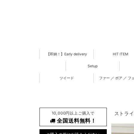
【即納！】Early delivery
HIT ITEM
Setup
ツイード
ファー ／ ボア ／ フ
10,000円以上ご購入で
ストライプ
全国送料無料！