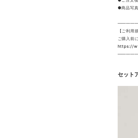
●ご注文
●商品写
————
【ご利用
ご購入前
https://
————
セット