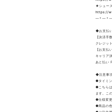
★シューズ
https://
—＊—＊
◆お支払
【決済手
クレジッ
【お支払い
キャリア決済（
あと払い 
◆注意事
●タイミ
●こちら
ます。こ
●仕様変
●商品の