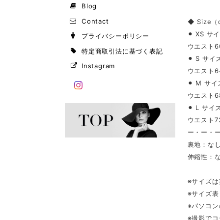
Blog
Contact
◆ Size
⚫︎ XS サ
プライバシーポリシー
ウエスト60
特定商取引法に基づく表記
⚫︎ S サイ
Instagram
ウエスト64
⚫︎ M サイ
ウエスト68
⚫︎ L サイ
ウエスト72
ー・ー・
裏地：な
伸縮性：
※サイズ
※サイズ
※パソコ
※撮影で