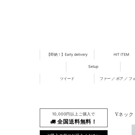
【即納！】Early delivery
HIT ITEM
Setup
ツイード
ファー ／ ボア ／ フ
10,000円以上ご購入で
Vネック 
全国送料無料！