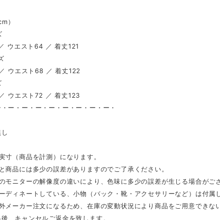
（cm）
ズ
／ ウエスト64 ／ 着丈121
ズ
／ ウエスト68 ／ 着丈122
ズ
／ ウエスト72 ／ 着丈123
ー・ー・ー・ー・ー・ー・ー・ー・ー・
し
無し
は実寸（商品を計測）になります。
表と商品には多少の誤差がありますのでご了承ください。
ンのモニターの解像度の違いにより、色味に多少の誤差が生じる場合がご
コーディネートしている、小物（バック・靴・アクセサリーなど）は付属
海外メーカー注文になるため、在庫の変動状況により商品をご用意できな
絡後、キャンセルご返金を致します。