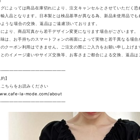
項
ングによっては商品在庫切れにより、注文キャンセルとさせていただく恐
は輸入品となります。日本製とは検品基準が異なる為、新品未使用品でも
のような場合の交換、返品はご遠慮頂いております。
更により、商品写真から若干デザイン変更になります場合がございます。
色味は、お手持ちのスマートフォンの画面によって実物と若干異なる場合
後のクーポン利用はできません。ご注文の際にご入力をお願い申し上げま
真とのイメージ違いやサイズ交換等、お客さまご都合による交換、返品は
————————————————
規約】
にこちらをお読みください
www.cafe-la-mode.com/about
————————————————