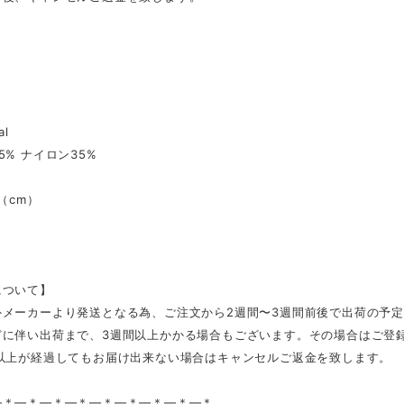
al
5% ナイロン35%
l（cm）
M
について】
外メーカーより発送となる為、ご注文から2週間〜3週間前後で出荷の予
どに伴い出荷まで、3週間以上かかる場合もございます。その場合はご登
日以上が経過してもお届け出来ない場合はキャンセルご返金を致します。
—＊—＊—＊—＊—＊—＊—＊—＊—＊