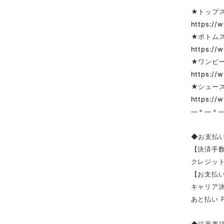
★トップ
https://
★ボトム
https://
★ワンピー
https://
★シューズ
https://
—＊—＊
◆お支払
【決済手
クレジッ
【お支払い
キャリア決済（
あと払い 