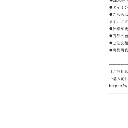
◆注意事
●タイミ
●こちら
ます。こ
●仕様変
●商品の
●ご注文
●商品写
————
【ご利用
ご購入前
https://
————