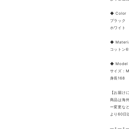
◆ Color
ブラック
ホワイト
◆ Materi
コットン6
◆ Mode
サイズ：
身長168
【お届け
商品は海
ー変更な
より60
—＊—＊