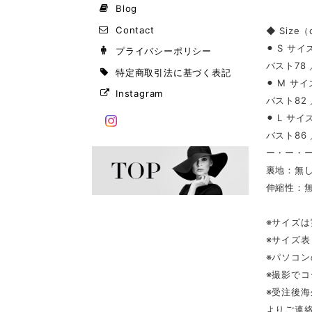
Blog
Contact
◆ Size
⚫︎ S サイ
プライバシーポリシー
バスト78 
特定商取引法に基づく表記
⚫︎ M サイ
Instagram
バスト82 
⚫︎ L サイ
バスト86 
ー・ー・
裏地：無
伸縮性：
※サイズ
※サイズ
※パソコ
※撮影で
※受注後
よりご連