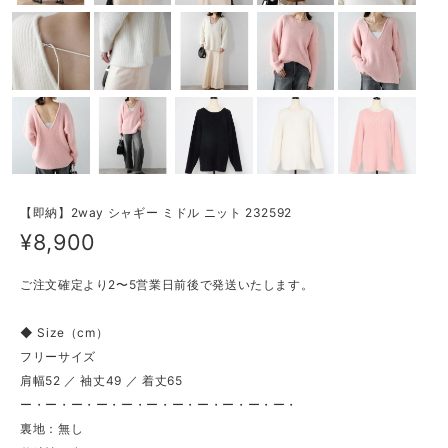
【即納】2way シャギー ミドル ニット 232592
¥8,900
ご注文確定より2〜5営業日前後で発送いたします。
◆ Size（cm）
フリーサイズ
肩幅52 ／ 袖丈49 ／ 着丈65
ー・ー・ー・ー・ー・ー・ー・ー・ー・ー・ー・
裏地：無し