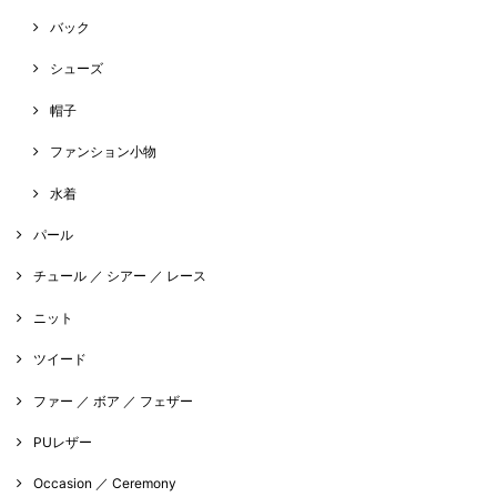
バック
シューズ
帽子
ファンション小物
水着
パール
チュール ／ シアー ／ レース
ニット
ツイード
ファー ／ ボア ／ フェザー
PUレザー
Occasion ／ Ceremony